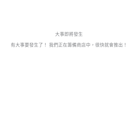
跳
至
主
要
內
大事即將發生
容
有大事要發生了！ 我們正在籌備商店中，很快就會推出！