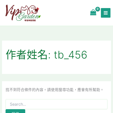
搜
跳
尋
至
關
主
鍵
要
字:
內
容
作者姓名: tb_456
找不到符合條件的內容。請使用搜尋功能，應會有所幫助。